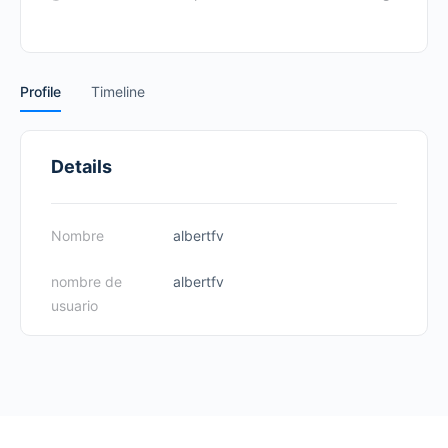
Profile
Timeline
Details
Nombre
albertfv
nombre de
albertfv
usuario