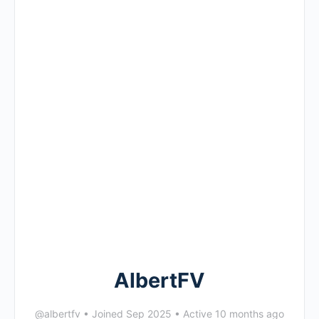
AlbertFV
@albertfv
•
Joined Sep 2025
•
Active 10 months ago