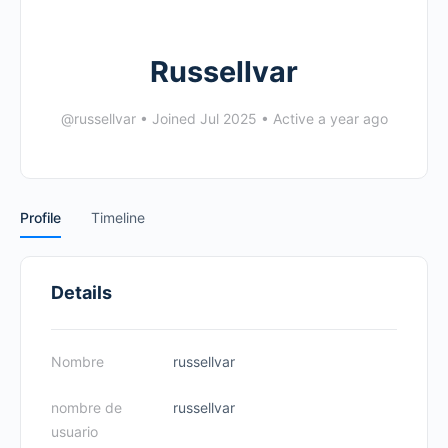
Russellvar
@russellvar
•
Joined Jul 2025
•
Active a year ago
Profile
Timeline
Details
Nombre
russellvar
nombre de
russellvar
usuario