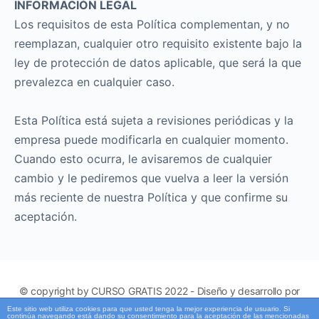
INFORMACIÓN LEGAL
Los requisitos de esta Política complementan, y no
reemplazan, cualquier otro requisito existente bajo la
ley de protección de datos aplicable, que será la que
prevalezca en cualquier caso.
Esta Política está sujeta a revisiones periódicas y la
empresa puede modificarla en cualquier momento.
Cuando esto ocurra, le avisaremos de cualquier
cambio y le pediremos que vuelva a leer la versión
más reciente de nuestra Política y que confirme su
aceptación.
© copyright by CURSO GRATIS 2022 - Diseño y desarrollo por
Fernando Bornacelli -
www.publimerk.com.co
Este sitio web utiliza cookies para que usted tenga la mejor experiencia de usuario. Si
continúa navegando está dando su consentimiento para la aceptación de las mencionadas