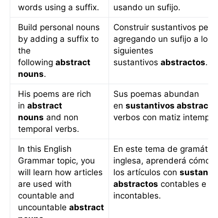
words using a suffix.
usando un sufijo.
Build personal nouns
Construir sustantivos pers
by adding a suffix to
agregando un sufijo a los
the
siguientes
following
abstract
sustantivos
abstractos
.
Pa
nouns
.
His poems are rich
Sus poemas abundan
in
abstract
en
sustantivos abstracto
nouns
and non
verbos con matiz intempor
temporal verbs.
In this English
En este tema de gramátic
Grammar topic, you
inglesa, aprenderá cómo s
will learn how articles
los artículos con
sustanti
are used with
abstractos
contables e
countable and
incontables.
uncountable
abstract