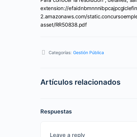
extension://efaidnbmnnnibpcajpcglclefi
2.amazonaws.com/static.concursoempleo
asset/RR50838.pdf
Categorías:
Gestión Pública
Artículos relacionados
Respuestas
Leave a reply